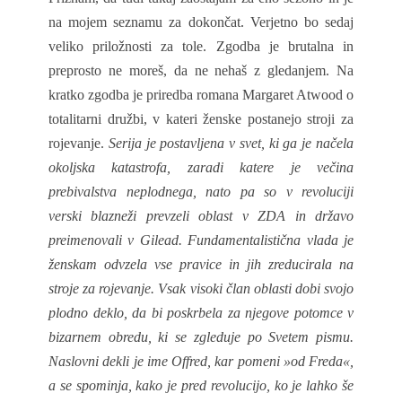
na mojem seznamu za dokončat. Verjetno bo sedaj
veliko priložnosti za tole. Zgodba je brutalna in
preprosto ne moreš, da ne nehaš z gledanjem. Na
kratko zgodba je priredba romana Margaret Atwood o
totalitarni družbi, v kateri ženske postanejo stroji za
rojevanje.
Serija je postavljena v svet, ki ga je načela
okoljska katastrofa, zaradi katere je večina
prebivalstva neplodnega, nato pa so v revoluciji
verski blazneži prevzeli oblast v ZDA in državo
preimenovali v Gilead. Fundamentalistična vlada je
ženskam odvzela vse pravice in jih zreducirala na
stroje za rojevanje. Vsak visoki član oblasti dobi svojo
plodno deklo, da bi poskrbela za njegove potomce v
bizarnem obredu, ki se zgleduje po Svetem pismu.
Naslovni dekli je ime Offred, kar pomeni »od Freda«,
a se spominja, kako je pred revolucijo, ko je lahko še