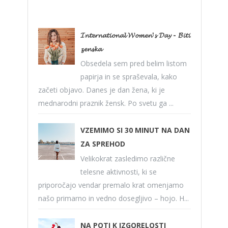
𝓘𝓷𝓽𝓮𝓻𝓷𝓪𝓽𝓲𝓸𝓷𝓪𝓵 𝓦𝓸𝓶𝓮𝓷'𝓼 𝓓𝓪𝔂 - 𝓑𝓲𝓽𝓲
𝔃𝓮𝓷𝓼𝓴𝓪
Obsedela sem pred belim listom
papirja in se spraševala, kako
začeti objavo. Danes je dan žena, ki je
mednarodni praznik žensk. Po svetu ga ...
VZEMIMO SI 30 MINUT NA DAN
ZA SPREHOD
Velikokrat zasledimo različne
telesne aktivnosti, ki se
priporočajo vendar premalo krat omenjamo
našo primarno in vedno dosegljivo – hojo. H...
NA POTI K IZGORELOSTI