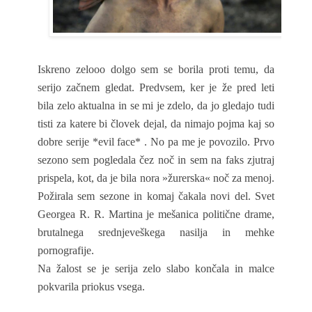
Iskreno zelooo dolgo sem se borila proti temu, da
serijo začnem gledat. Predvsem, ker je že pred leti
bila zelo aktualna in se mi je zdelo, da jo gledajo tudi
tisti za katere bi človek dejal, da nimajo pojma kaj so
dobre serije *evil face* . No pa me je povozilo. Prvo
sezono sem pogledala čez noč in sem na faks zjutraj
prispela, kot, da je bila nora »žurerska« noč za menoj.
Požirala sem sezone in komaj čakala novi del. Svet
Georgea R. R. Martina je mešanica politične drame,
brutalnega srednjeveškega nasilja in mehke
pornografije.
Na žalost se je serija zelo slabo končala in malce
pokvarila priokus vsega.