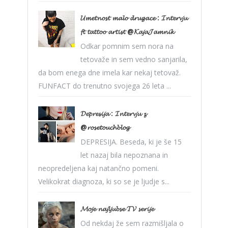
𝓤𝓶𝓮𝓽𝓷𝓸𝓼𝓽 𝓶𝓪𝓵𝓸 𝓭𝓻𝓾𝓰𝓪𝓬𝓮 : 𝓘𝓷𝓽𝓮𝓻𝓿𝓳𝓾
𝓯𝓽 𝓽𝓪𝓽𝓽𝓸𝓸 𝓪𝓻𝓽𝓲𝓼𝓽 @𝓚𝓪𝓳𝓪𝓙𝓪𝓶𝓷𝓲𝓴
Odkar pomnim sem nora na
tetovaže in sem vedno sanjarila,
da bom enega dne imela kar nekaj tetovaž.
FUNFACT do trenutno svojega 26 leta ...
𝓓𝓮𝓹𝓻𝓮𝓼𝓲𝓳𝓪 : 𝓘𝓷𝓽𝓮𝓻𝓿𝓳𝓾 𝔃
@𝓻𝓸𝓼𝓮𝓽𝓸𝓾𝓬𝓱𝓫𝓵𝓸𝓰
DEPRESIJA. Beseda, ki je še 15
let nazaj bila nepoznana in
neopredeljena kaj natančno pomeni.
Velikokrat diagnoza, ki so se je ljudje s...
𝓜𝓸𝓳𝓮 𝓷𝓪𝓳𝓵𝓳𝓾𝓫𝓼𝓮 𝓣𝓥 𝓼𝓮𝓻𝓲𝓳𝓮
Od nekdaj že sem razmišljala o