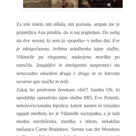
Za tole nisem niti slišala, niti poznala, ampak me je
prijateljica Ana prisilila, da si naj pogledam. Do sedaj
sta dve sezoni, ki sem ju »pojedla« v tednu dni.
Eve
je zdolgočasena, brihtna uslužbenka tajne službe,
Villanelle pa elegantna, nadarjena morilka po
naročilu. Iznajdljivi in inteligentni nasprotnici sta
nenavadno obsedeni druga z drugo in se lotevata
nevarne igre mačke in miši.
Zakaj bo predvsem ženskam všeč? Sandra Oh, ki
upodablja operativko tajne službe MI5, Eve Polastri,
nekonvencionalna lepotica, katere namen ni vizualno
ugajati medtem, ko je Villanelle sociopatka, a je tudi
modna navdušenka, morilka s stilom, nekakšna
mešanica Carrie Bradshaw, Serene van der Woodsen