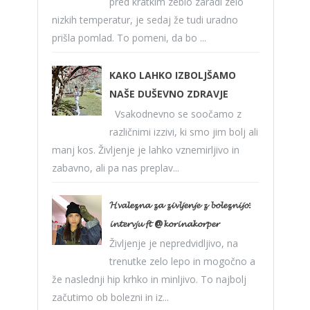
pred kratkim zeblo zaradi zelo
nizkih temperatur, je sedaj že tudi uradno
prišla pomlad. To pomeni, da bo ...
KAKO LAHKO IZBOLJŠAMO
NAŠE DUŠEVNO ZDRAVJE
Vsakodnevno se soočamo z
različnimi izzivi, ki smo jim bolj ali
manj kos. Življenje je lahko vznemirljivo in
zabavno, ali pa nas preplav...
𝓗𝓿𝓪𝓵𝓮𝔃𝓷𝓪 𝔃𝓪 𝔃𝓲𝓿𝓵𝓳𝓮𝓷𝓳𝓮 𝔃 𝓫𝓸𝓵𝓮𝔃𝓷𝓲𝓳𝓸:
𝓲𝓷𝓽𝓮𝓻𝓿𝓳𝓾 𝓯𝓽 @𝓴𝓸𝓻𝓲𝓷𝓪𝓴𝓸𝓻𝓹𝓮𝓻
Življenje je nepredvidljivo, na
trenutke zelo lepo in mogočno a
že naslednji hip krhko in minljivo. To najbolj
začutimo ob bolezni in iz...