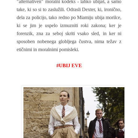
"alternativen" moralni kodeks - lahko ubijaš, a samo
take, ki so si to zaslužili. Odrasli Dexter, ki, ironično,
dela za policijo, tako redno po Miamiju ubija morilce,
ki se jim je uspelo izmuzniti roki zakona; ker je
forenzik, zna za seboj skriti vsako sled, in ker ni
sposoben nobenega globljega čustva, nima težav z
etičnimi in moralnimi pomisleki.
#UBIJ EVE