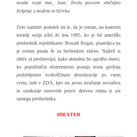
nosila svoje ime, June, živela povsem običajno
življenje z možem in hčerko.
Zelo zanimiv podatek mi je, da je roman, na katerem
temelji serija izšel že leta 1985, ko je bil ameriški
predsednik republikanec Ronald Regan, pisateljica pa
je roman pisala še za berlinskim zidom. Najbrž si
nihče ni predstavljal, kako aktualna bo zgodba danes,
ko populistični ekstremizem postaja resna grožnja
pridobljenim svoboščinam demokracije po vsem
svetu, tudi v ZDA, kjer sta javno izražanje sovraštva
in zanikanje osnovnih pravic dnevna rutina iz ust
samega predsednika.
#DEXTER