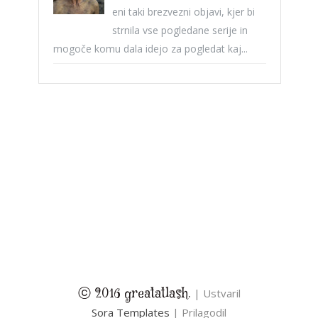
eni taki brezvezni objavi, kjer bi
strnila vse pogledane serije in
mogoče komu dala idejo za pogledat kaj...
ⓒ 2016 greatatlash.
| Ustvaril
Sora Templates
| Prilagodil