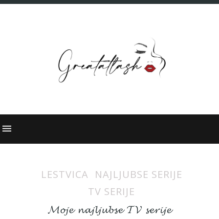
LESTVICA
NAJLJUBSE SERIJE
TV SERIJE
𝓜𝓸𝓳𝓮 𝓷𝓪𝓳𝓵𝓳𝓾𝓫𝓼𝓮 𝓣𝓥 𝓼𝓮𝓻𝓲𝓳𝓮