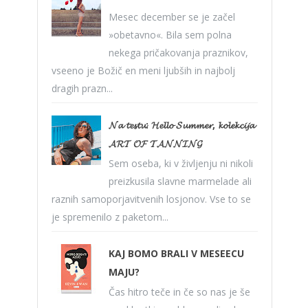
Mesec december se je začel
»obetavno«. Bila sem polna
nekega pričakovanja praznikov,
vseeno je Božič en meni ljubših in najbolj
dragih prazn...
𝓝𝓪 𝓽𝓮𝓼𝓽𝓾: 𝓗𝓮𝓵𝓵𝓸 𝓢𝓾𝓶𝓶𝓮𝓻, 𝓴𝓸𝓵𝓮𝓴𝓬𝓲𝓳𝓪
𝓐𝓡𝓣 𝓞𝓕 𝓣𝓐𝓝𝓝𝓘𝓝𝓖
Sem oseba, ki v življenju ni nikoli
preizkusila slavne marmelade ali
raznih samoporjavitvenih losjonov. Vse to se
je spremenilo z paketom...
KAJ BOMO BRALI V MESEECU
MAJU?
Čas hitro teče in če so nas je še