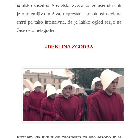
igralsko zasedbo. Sovjetska zveza konec osemdesetih
je oprijemljiva in živa, neprestana prisotnost nevidne
smrti pa tako intenzivna, da je lahko ogled serije na
čase celo nelagoden.
#DEKLINA ZGODBA
Priznam, da tudi tukaj zaostajam za eno sezono in je