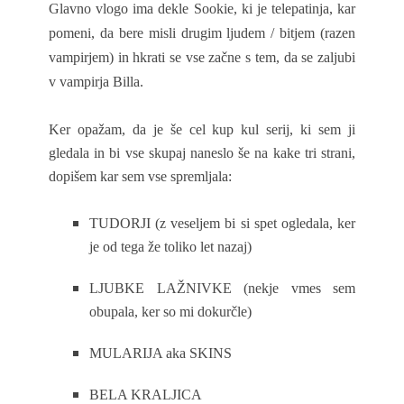
Glavno vlogo ima dekle Sookie, ki je telepatinja, kar
pomeni, da bere misli drugim ljudem / bitjem (razen
vampirjem) in hkrati se vse začne s tem, da se zaljubi
v vampirja Billa.
Ker opažam, da je še cel kup kul serij, ki sem ji
gledala in bi vse skupaj naneslo še na kake tri strani,
dopišem kar sem vse spremljala:
TUDORJI (z veseljem bi si spet ogledala, ker
je od tega že toliko let nazaj)
LJUBKE LAŽNIVKE (nekje vmes sem
obupala, ker so mi dokurčle)
MULARIJA aka SKINS
BELA KRALJICA