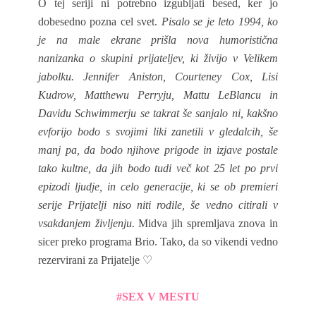
O tej seriji ni potrebno izgubljati besed, ker jo
dobesedno pozna cel svet.
Pisalo se je leto 1994, ko
je na male ekrane prišla nova humoristična
nanizanka o skupini prijateljev, ki živijo v Velikem
jabolku. Jennifer Aniston, Courteney Cox, Lisi
Kudrow, Matthewu Perryju, Mattu LeBlancu in
Davidu Schwimmerju se takrat še sanjalo ni, kakšno
evforijo bodo s svojimi liki zanetili v gledalcih, še
manj pa, da bodo njihove prigode in izjave postale
tako kultne, da jih bodo tudi več kot 25 let po prvi
epizodi ljudje, in celo generacije, ki se ob premieri
serije Prijatelji niso niti rodile, še vedno citirali v
vsakdanjem življenju.
Midva jih spremljava znova in
sicer preko programa Brio. Tako, da so vikendi vedno
rezervirani za Prijatelje
♡
#SEX V MESTU