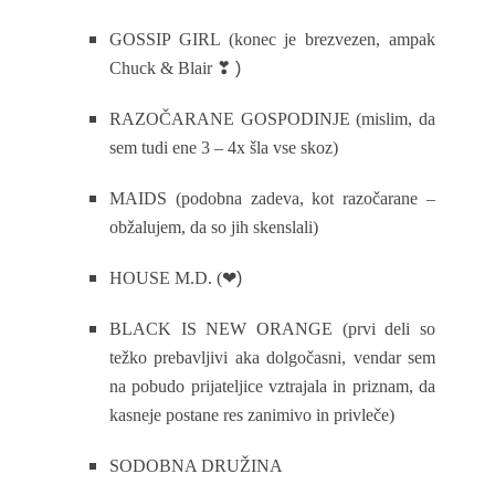
GOSSIP GIRL (konec je brezvezen, ampak
Chuck & Blair
❣ )
RAZOČARANE GOSPODINJE (mislim, da
sem tudi ene 3 – 4x šla vse skoz)
MAIDS (podobna zadeva, kot razočarane –
obžalujem, da so jih skenslali)
HOUSE M.D. (
❤)
BLACK IS NEW ORANGE (prvi deli so
težko prebavljivi aka dolgočasni, vendar sem
na pobudo prijateljice vztrajala in priznam, da
kasneje postane res zanimivo in privleče)
SODOBNA DRUŽINA