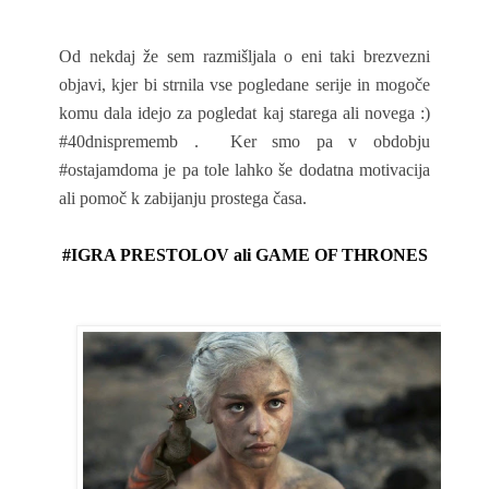
Od nekdaj že sem razmišljala o eni taki brezvezni
objavi, kjer bi strnila vse pogledane serije in mogoče
komu dala idejo za pogledat kaj starega ali novega :)
#40dnisprememb . Ker smo pa v obdobju
#ostajamdoma je pa tole lahko še dodatna motivacija
ali pomoč k zabijanju prostega časa.
#IGRA PRESTOLOV ali GAME OF THRONES