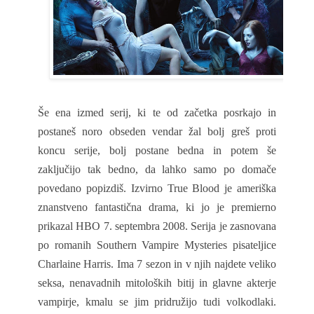
Še ena izmed serij, ki te od začetka posrkajo in
postaneš noro obseden vendar žal bolj greš proti
koncu serije, bolj postane bedna in potem še
zaključijo tak bedno, da lahko samo po domače
povedano popizdiš. Izvirno True Blood je ameriška
znanstveno fantastična drama, ki jo je premierno
prikazal HBO 7. septembra 2008. Serija je zasnovana
po romanih Southern Vampire Mysteries pisateljice
Charlaine Harris. Ima 7 sezon in v njih najdete veliko
seksa, nenavadnih mitoloških bitij in glavne akterje
vampirje, kmalu se jim pridružijo tudi volkodlaki.