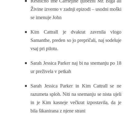
Resnično ime Carriejine ljubezni Mr. Biga ali
Živine izvemo v zadnji epizodi – usodni moški
se imenuje John
Kim Cattrall je dvakrat zavrnila vlogo
Samanthe, preden so jo prepričali, naj sodeluje
vsaj pri pilotu.
Sarah Jessica Parker naj bi na snemanju po 18
ur preživela v petkah
Sarah Jessica Parker in Kim Cattrall se ne
razumeta sploh. Niti na snemanju se nista ujeli
in je Kim kasneje večkrat izpostavila, da je
bila šikanirana z njene strani