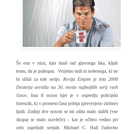
Še ena v nizu, kjer imaš rad glavnega lika, kljub
temu, da je psihopat.
Verjetno tudi ni nobenega, ki ne
bi slišal za tole serijo
. Revija Empire je leta 2008
Dexterja uvrstila na 30. mesto najboljših serij vseh
časov.
Ima 8 sezon kjer je v ospredju policijski
forenzik, ki v prostem času pobija (preverjeno zlobne)
ljudi. Zadnji dve sezoni se mi zdita malo slabši (vse
skupaj se malo razvleče) – kar je očitno vedno pri
zelo uspešnih serijah. Michael C. Hall čudovito