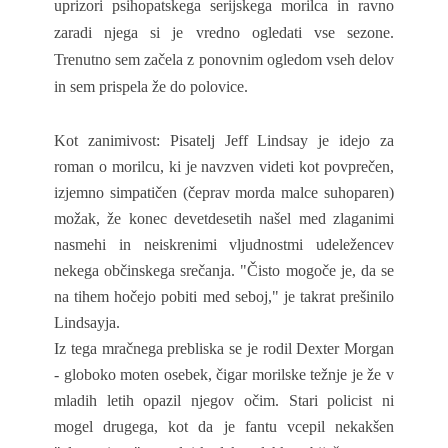
uprizori psihopatskega serijskega morilca in ravno
zaradi njega si je vredno ogledati vse sezone.
Trenutno sem začela z ponovnim ogledom vseh delov
in sem prispela že do polovice.
Kot zanimivost: Pisatelj Jeff Lindsay je idejo za
roman o morilcu, ki je navzven videti kot povprečen,
izjemno simpatičen (čeprav morda malce suhoparen)
možak, že konec devetdesetih našel med zlaganimi
nasmehi in neiskrenimi vljudnostmi udeležencev
nekega občinskega srečanja. "Čisto mogoče je, da se
na tihem hočejo pobiti med seboj," je takrat prešinilo
Lindsayja.
Iz tega mračnega prebliska se je rodil Dexter Morgan
- globoko moten osebek, čigar morilske težnje je že v
mladih letih opazil njegov očim. Stari policist ni
mogel drugega, kot da je fantu vcepil nekakšen